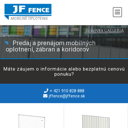
MOBILNÉ OPLOTENIE
Predaj a prenájom mobilných
oplotnení, zábran a koridorov
Máte záujem o informácie alebo bezplatnú cenovú
ponuku?
+ 421 910 828 888
jffence@jffence.sk