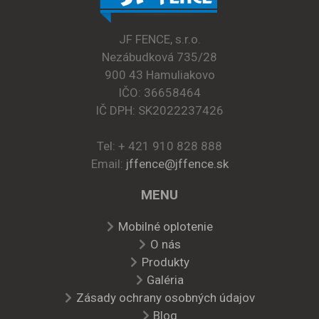
JF FENCE, s.r.o.
Nezábudková 735/28
900 43 Hamuliakovo
IČO: 36658464
IČ DPH: SK2022237426
Tel: + 421 910 828 888
Email:
jffence@jffence.sk
MENU
Mobilné oplotenie
O nás
Produkty
Galéria
Zásady ochrany osobných údajov
Blog