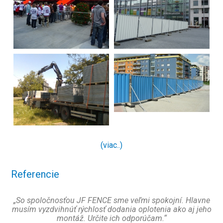
(viac..)
Referencie
„So spoločnosťou JF FENCE sme veľmi spokojní. Hlavne
musím vyzdvihnúť rýchlosť dodania oplotenia ako aj jeho
montáž. Určite ich odporúčam.“