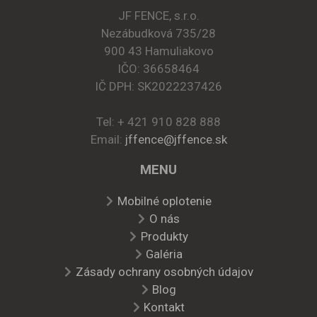
JF FENCE, s.r.o.
Nezábudková 735/28
900 43 Hamuliakovo
IČO: 36658464
IČ DPH: SK2022237426
Tel: + 421 910 828 888
Email:
jffence@jffence.sk
MENU
Mobilné oplotenie
O nás
Produkty
Galéria
Zásady ochrany osobných údajov
Blog
Kontakt