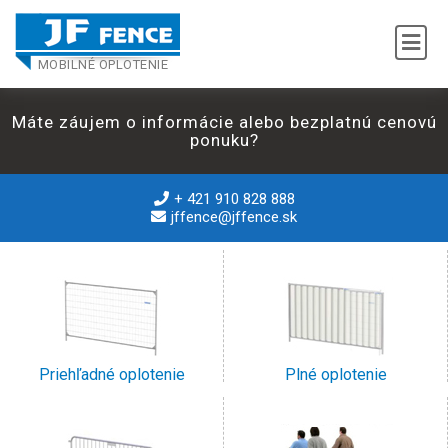
MOBILNÉ OPLOTENIE
Máte záujem o informácie alebo bezplatnú cenovú
ponuku?
+ 421 910 828 888
jffence@jffence.sk
Priehľadné oplotenie
Plné oplotenie