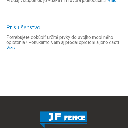
Predaj vstupeniek je vďaka nim oveľa jednoduchší.
Viac …
Príslušenstvo
Potrebujete dokúpiť určité prvky do svojho mobilného
oplotenia? Ponúkame Vám aj predaj oplotení a jeho častí.
Viac …